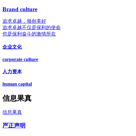
Brand culture
追求卓越，领创美好
追求卓越不仅是保利的使命
也是保利奋斗的激情所在
企业文化
corporate culture
人力资本
human capital
信息果真
信息果真
严正声明