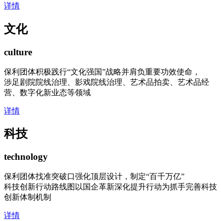
详情
文化
culture
保利团体积极践行“文化强国”战略并肩负重要功效使命，
涉足剧院院线治理、影戏院线治理、艺术品拍卖、艺术品经
营、数字化新业态等领域
详情
科技
technology
保利团体找准突破口强化顶层设计，制定“百千万亿”
科技创新行动路线图以国企革新深化提升行动为抓手完善科技
创新体制机制
详情