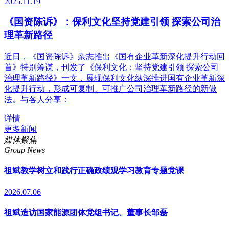
2025.11.19
《国资陈诉》：保利文化坚持党建引领 探索公司治
理革新路径
近日，《国资陈诉》杂志推出《国有企业革新深化提升行动回
首》特别筹谋，刊发了《保利文化：坚持党建引领 探索公司
治理革新路径》一文，展现保利文化纵深推进国有企业革新深
化提升行动，形成可复制、可推广公司治理革新路径的新做
法。与各人分享：
详情
更多新闻
媒体聚焦
Group News
祖斌教学树立和践行正确政绩观学习教育专题党课
2026.07.06
祖斌造访国家能源团体党组书记、董事长邹磊