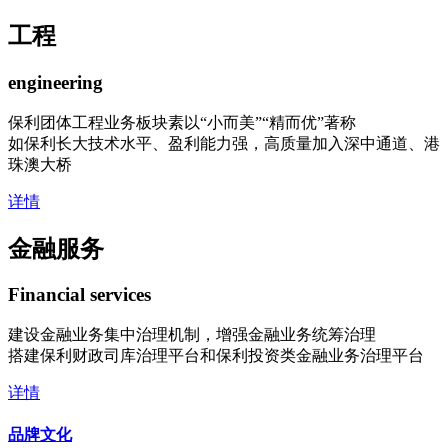
工程
engineering
保利团体工程业务板块素以“小而美”“精而优”著称
如保利长大技术水平、盈利能力强，高质量加入深中通道、港
珠澳大桥
详情
金融服务
Financial services
建设金融业务集中治理机制，增强金融业务统筹治理
搭建保利财政司库治理平台和保利投资类金融业务治理平台
详情
品牌文化