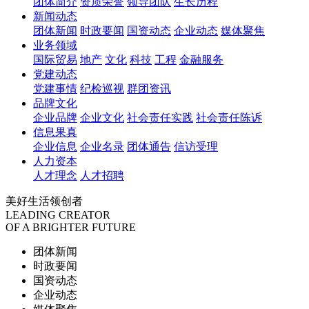
团体简介
资质荣誉
领导团队
生长历程
新闻动态
团体新闻
时政要闻
国资动态
企业动态
媒体聚焦
业务领域
国际贸易
地产
文化
科技
工程
金融服务
党建动态
党建事情
纪检巡视
群团资讯
品牌文化
企业品牌
企业文化
社会责任实践
社会责任陈诉
信息果真
企业信息
企业名录
团体通告
信访受理
人力资本
人才理念
人才招聘
美好生活领创者
LEADING CREATOR
OF A BRIGHTER FUTURE
团体新闻
时政要闻
国资动态
企业动态