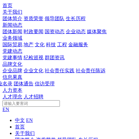
首页
关于我们
团体简介
资质荣誉
领导团队
生长历程
新闻动态
团体新闻
时政要闻
国资动态
企业动态
媒体聚焦
业务领域
国际贸易
地产
文化
科技
工程
金融服务
党建动态
党建事情
纪检巡视
群团资讯
品牌文化
企业品牌
企业文化
社会责任实践
社会责任陈诉
信息果真
业名录
团体通告
信访受理
人力资本
人才理念
人才招聘
EN
中文
EN
首页
关于我们